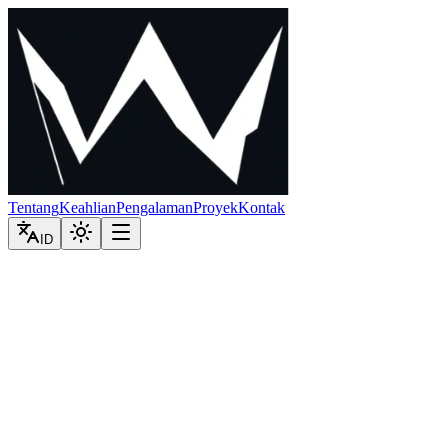
Tentang
Keahlian
Pengalaman
Proyek
Kontak
ID